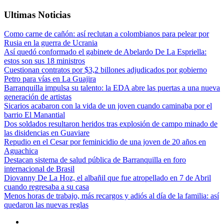
Ultimas Noticias
Como carne de cañón: así reclutan a colombianos para pelear por
Rusia en la guerra de Ucrania
Así quedó conformado el gabinete de Abelardo De La Espriella:
estos son sus 18 ministros
Cuestionan contratos por $3,2 billones adjudicados por gobierno
Petro para vías en La Guajira
Barranquilla impulsa su talento: la EDA abre las puertas a una nueva
generación de artistas
Sicarios acabaron con la vida de un joven cuando caminaba por el
barrio El Manantial
Dos soldados resultaron heridos tras explosión de campo minado de
las disidencias en Guaviare
Repudio en el Cesar por feminicidio de una joven de 20 años en
Aguachica
Destacan sistema de salud pública de Barranquilla en foro
internacional de Brasil
Diovanny De La Hoz, el albañil que fue atropellado en 7 de Abril
cuando regresaba a su casa
Menos horas de trabajo, más recargos y adiós al día de la familia: así
quedaron las nuevas reglas