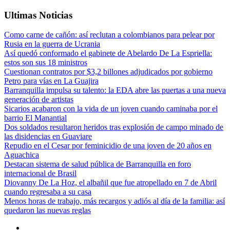
Ultimas Noticias
Como carne de cañón: así reclutan a colombianos para pelear por
Rusia en la guerra de Ucrania
Así quedó conformado el gabinete de Abelardo De La Espriella:
estos son sus 18 ministros
Cuestionan contratos por $3,2 billones adjudicados por gobierno
Petro para vías en La Guajira
Barranquilla impulsa su talento: la EDA abre las puertas a una nueva
generación de artistas
Sicarios acabaron con la vida de un joven cuando caminaba por el
barrio El Manantial
Dos soldados resultaron heridos tras explosión de campo minado de
las disidencias en Guaviare
Repudio en el Cesar por feminicidio de una joven de 20 años en
Aguachica
Destacan sistema de salud pública de Barranquilla en foro
internacional de Brasil
Diovanny De La Hoz, el albañil que fue atropellado en 7 de Abril
cuando regresaba a su casa
Menos horas de trabajo, más recargos y adiós al día de la familia: así
quedaron las nuevas reglas