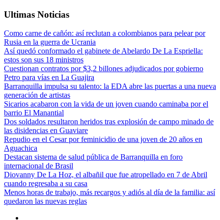
Ultimas Noticias
Como carne de cañón: así reclutan a colombianos para pelear por
Rusia en la guerra de Ucrania
Así quedó conformado el gabinete de Abelardo De La Espriella:
estos son sus 18 ministros
Cuestionan contratos por $3,2 billones adjudicados por gobierno
Petro para vías en La Guajira
Barranquilla impulsa su talento: la EDA abre las puertas a una nueva
generación de artistas
Sicarios acabaron con la vida de un joven cuando caminaba por el
barrio El Manantial
Dos soldados resultaron heridos tras explosión de campo minado de
las disidencias en Guaviare
Repudio en el Cesar por feminicidio de una joven de 20 años en
Aguachica
Destacan sistema de salud pública de Barranquilla en foro
internacional de Brasil
Diovanny De La Hoz, el albañil que fue atropellado en 7 de Abril
cuando regresaba a su casa
Menos horas de trabajo, más recargos y adiós al día de la familia: así
quedaron las nuevas reglas