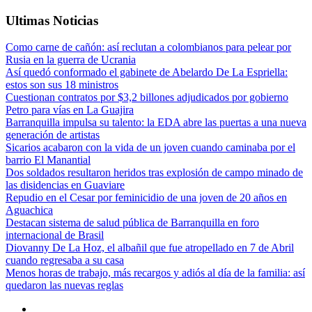
Ultimas Noticias
Como carne de cañón: así reclutan a colombianos para pelear por
Rusia en la guerra de Ucrania
Así quedó conformado el gabinete de Abelardo De La Espriella:
estos son sus 18 ministros
Cuestionan contratos por $3,2 billones adjudicados por gobierno
Petro para vías en La Guajira
Barranquilla impulsa su talento: la EDA abre las puertas a una nueva
generación de artistas
Sicarios acabaron con la vida de un joven cuando caminaba por el
barrio El Manantial
Dos soldados resultaron heridos tras explosión de campo minado de
las disidencias en Guaviare
Repudio en el Cesar por feminicidio de una joven de 20 años en
Aguachica
Destacan sistema de salud pública de Barranquilla en foro
internacional de Brasil
Diovanny De La Hoz, el albañil que fue atropellado en 7 de Abril
cuando regresaba a su casa
Menos horas de trabajo, más recargos y adiós al día de la familia: así
quedaron las nuevas reglas