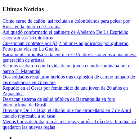
Ultimas Noticias
Como carne de cañón: así reclutan a colombianos para pelear por
Rusia en la guerra de Ucrania
Así quedó conformado el gabinete de Abelardo De La Espriella:
estos son sus 18 ministros
Cuestionan contratos por $3,2 billones adjudicados por gobierno
Petro para vías en La Guajira
Barranquilla impulsa su talento: la EDA abre las puertas a una nueva
generación de artistas
Sicarios acabaron con la vida de un joven cuando caminaba por el
barrio El Manantial
Dos soldados resultaron heridos tras explosión de campo minado de
las disidencias en Guaviare
Repudio en el Cesar por feminicidio de una joven de 20 años en
Aguachica
Destacan sistema de salud pública de Barranquilla en foro
internacional de Brasil
Diovanny De La Hoz, el albañil que fue atropellado en 7 de Abril
cuando regresaba a su casa
Menos horas de trabajo, más recargos y adiós al día de la familia: así
quedaron las nuevas reglas