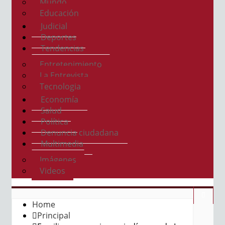
Mundo
Educación
Judicial
Deportes
Tendencias
Entretenimiento
La Entrevista
Tecnologia
Economía
Salud
Política
Denuncia ciudadana
Multimedia
Imágenes
Videos
Home
Principal