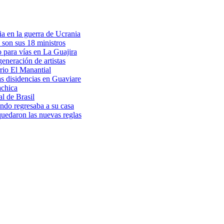
a en la guerra de Ucrania
 son sus 18 ministros
o para vías en La Guajira
eneración de artistas
rio El Manantial
as disidencias en Guaviare
achica
l de Brasil
ndo regresaba a su casa
 quedaron las nuevas reglas