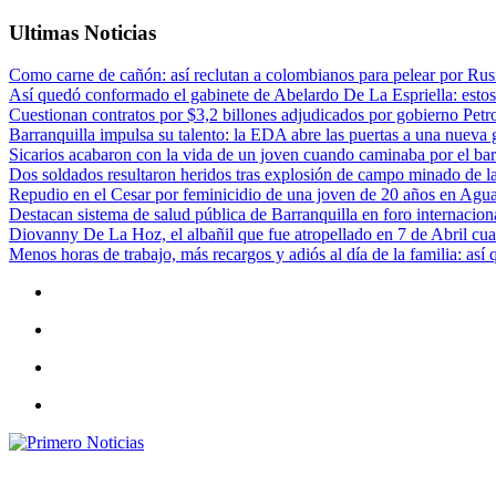
Ultimas Noticias
Como carne de cañón: así reclutan a colombianos para pelear por Rusi
Así quedó conformado el gabinete de Abelardo De La Espriella: estos
Cuestionan contratos por $3,2 billones adjudicados por gobierno Petr
Barranquilla impulsa su talento: la EDA abre las puertas a una nueva g
Sicarios acabaron con la vida de un joven cuando caminaba por el bar
Dos soldados resultaron heridos tras explosión de campo minado de l
Repudio en el Cesar por feminicidio de una joven de 20 años en Agu
Destacan sistema de salud pública de Barranquilla en foro internaciona
Diovanny De La Hoz, el albañil que fue atropellado en 7 de Abril cua
Menos horas de trabajo, más recargos y adiós al día de la familia: así
Primero Noticias
El mejor portal web de noticias de Barranquilla