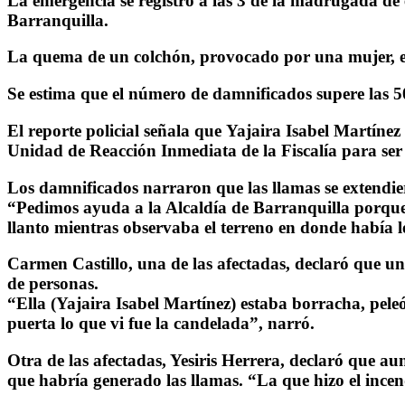
La emergencia se registró a las 3 de la madrugada de e
Barranquilla.
La quema de un colchón, provocado por una mujer, en 
Se estima que el número de damnificados supere las 
El reporte policial señala que Yajaira Isabel Martínez
Unidad de Reacción Inmediata de la Fiscalía para ser
Los damnificados narraron que las llamas se extendier
“Pedimos ayuda a la Alcaldía de Barranquilla porque
llanto mientras observaba el terreno en donde había l
Carmen Castillo, una de las afectadas, declaró que un
de personas.
“Ella (Yajaira Isabel Martínez) estaba borracha, pele
puerta lo que vi fue la candelada”, narró.
Otra de las afectadas, Yesiris Herrera, declaró que a
que habría generado las llamas. “La que hizo el incen