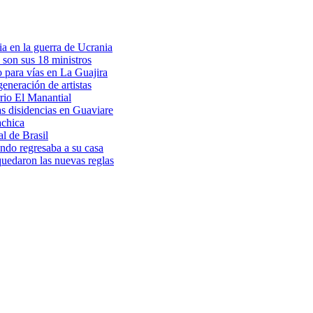
a en la guerra de Ucrania
 son sus 18 ministros
o para vías en La Guajira
eneración de artistas
rio El Manantial
as disidencias en Guaviare
achica
l de Brasil
ndo regresaba a su casa
 quedaron las nuevas reglas