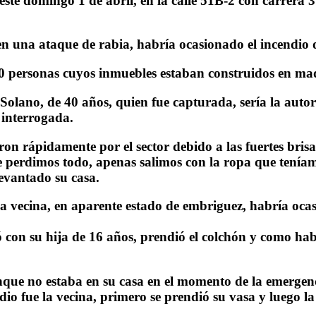
ste domingo 1 de abril, en la calle 51B-2 con carrera 3 
una ataque de rabia, habría ocasionado el incendio de
50 personas cuyos inmuebles estaban construidos en ma
 Solano, de 40 años, quien fue capturada, sería la auto
 interrogada.
on rápidamente por el sector debido a las fuertes brisa
 perdimos todo, apenas salimos con la ropa que teníam
evantado su casa.
a vecina, en aparente estado de embriguez, habría ocasi
ó con su hija de 16 años, prendió el colchón y como hab
unque no estaba en su casa en el momento de la emergenc
dio fue la vecina, primero se prendió su vasa y luego l