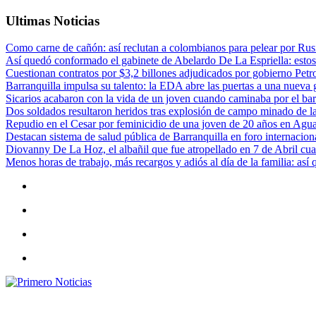
Ultimas Noticias
Como carne de cañón: así reclutan a colombianos para pelear por Rusi
Así quedó conformado el gabinete de Abelardo De La Espriella: estos
Cuestionan contratos por $3,2 billones adjudicados por gobierno Petr
Barranquilla impulsa su talento: la EDA abre las puertas a una nueva g
Sicarios acabaron con la vida de un joven cuando caminaba por el bar
Dos soldados resultaron heridos tras explosión de campo minado de l
Repudio en el Cesar por feminicidio de una joven de 20 años en Agu
Destacan sistema de salud pública de Barranquilla en foro internaciona
Diovanny De La Hoz, el albañil que fue atropellado en 7 de Abril cua
Menos horas de trabajo, más recargos y adiós al día de la familia: así
Primero Noticias
El mejor portal web de noticias de Barranquilla