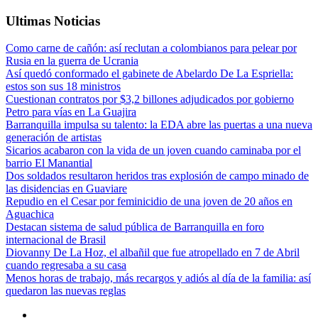
Ultimas Noticias
Como carne de cañón: así reclutan a colombianos para pelear por
Rusia en la guerra de Ucrania
Así quedó conformado el gabinete de Abelardo De La Espriella:
estos son sus 18 ministros
Cuestionan contratos por $3,2 billones adjudicados por gobierno
Petro para vías en La Guajira
Barranquilla impulsa su talento: la EDA abre las puertas a una nueva
generación de artistas
Sicarios acabaron con la vida de un joven cuando caminaba por el
barrio El Manantial
Dos soldados resultaron heridos tras explosión de campo minado de
las disidencias en Guaviare
Repudio en el Cesar por feminicidio de una joven de 20 años en
Aguachica
Destacan sistema de salud pública de Barranquilla en foro
internacional de Brasil
Diovanny De La Hoz, el albañil que fue atropellado en 7 de Abril
cuando regresaba a su casa
Menos horas de trabajo, más recargos y adiós al día de la familia: así
quedaron las nuevas reglas