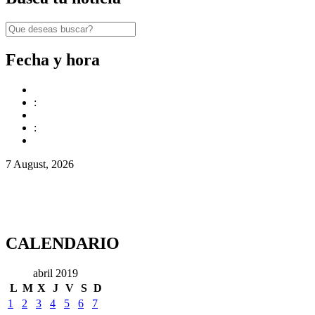
Fecha y hora
:
:
7 August, 2026
CALENDARIO
abril 2019
L
M
X
J
V
S
D
1
2
3
4
5
6
7