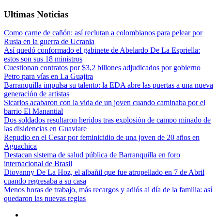
Ultimas Noticias
Como carne de cañón: así reclutan a colombianos para pelear por
Rusia en la guerra de Ucrania
Así quedó conformado el gabinete de Abelardo De La Espriella:
estos son sus 18 ministros
Cuestionan contratos por $3,2 billones adjudicados por gobierno
Petro para vías en La Guajira
Barranquilla impulsa su talento: la EDA abre las puertas a una nueva
generación de artistas
Sicarios acabaron con la vida de un joven cuando caminaba por el
barrio El Manantial
Dos soldados resultaron heridos tras explosión de campo minado de
las disidencias en Guaviare
Repudio en el Cesar por feminicidio de una joven de 20 años en
Aguachica
Destacan sistema de salud pública de Barranquilla en foro
internacional de Brasil
Diovanny De La Hoz, el albañil que fue atropellado en 7 de Abril
cuando regresaba a su casa
Menos horas de trabajo, más recargos y adiós al día de la familia: así
quedaron las nuevas reglas