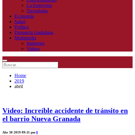
La Entrevista
Tecnologia
Economía
Salud
Política
Denuncia ciudadana
Multimedia
Imágenes
Videos
Home
2019
abril
Vídeo: Increíble accidente de tránsito en
el barrio Nueva Granada
Abr 30 2019 09:11 pm
0