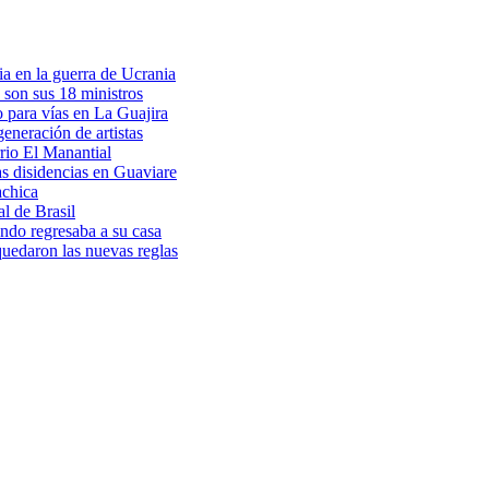
a en la guerra de Ucrania
 son sus 18 ministros
o para vías en La Guajira
eneración de artistas
rio El Manantial
as disidencias en Guaviare
achica
l de Brasil
ndo regresaba a su casa
 quedaron las nuevas reglas