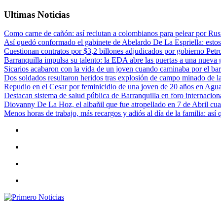
Ultimas Noticias
Como carne de cañón: así reclutan a colombianos para pelear por Rusi
Así quedó conformado el gabinete de Abelardo De La Espriella: estos
Cuestionan contratos por $3,2 billones adjudicados por gobierno Petr
Barranquilla impulsa su talento: la EDA abre las puertas a una nueva g
Sicarios acabaron con la vida de un joven cuando caminaba por el bar
Dos soldados resultaron heridos tras explosión de campo minado de l
Repudio en el Cesar por feminicidio de una joven de 20 años en Agu
Destacan sistema de salud pública de Barranquilla en foro internaciona
Diovanny De La Hoz, el albañil que fue atropellado en 7 de Abril cua
Menos horas de trabajo, más recargos y adiós al día de la familia: así
Primero Noticias
El mejor portal web de noticias de Barranquilla