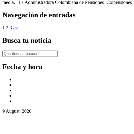
media. La Administradora Colombiana de Pensiones -Colpensiones- la
Navegación de entradas
1
2
3
>>
Busca tu noticia
Fecha y hora
:
:
9 August, 2026