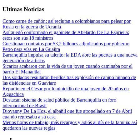
Ultimas Noticias
Como carne de cañón: así reclutan a colombianos para pelear por
Rusia en la guerra de Ucrania
Así quedó conformado el gabinete de Abelardo De La Espriella:
estos son sus 18 ministros
Cuestionan contratos por $3,2 billones adjudicados por gobierno
Petro para vías en La Guajira
Barranquilla impulsa su talento: la EDA abre las puertas a una nueva
generación de artistas
Sicarios acabaron con la vida de un joven cuando caminaba por el
barrio El Manantial
Dos soldados resultaron heridos tras explosión de campo minado de
las disidencias en Guaviare
Repudio en el Cesar por feminicidio de una joven de 20 años en
Aguachica
Destacan sistema de salud pública de Barranquilla en foro
internacional de Brasil
Diovanny De La Hoz, el albañil que fue atropellado en 7 de Abril
cuando regresaba a su casa
Menos horas de trabajo, más recargos y adiós al día de la familia: así
quedaron las nuevas reglas