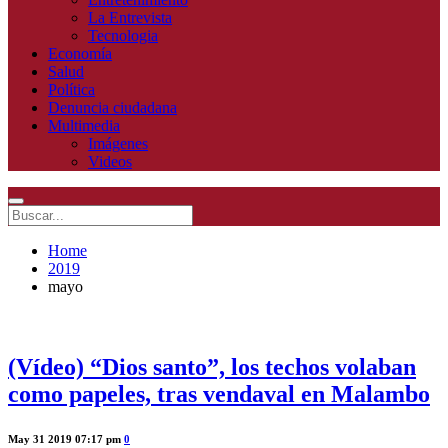
La Entrevista
Tecnologia
Economía
Salud
Política
Denuncia ciudadana
Multimedia
Imágenes
Videos
Home
2019
mayo
(Vídeo) “Dios santo”, los techos volaban
como papeles, tras vendaval en Malambo
May 31 2019 07:17 pm
0