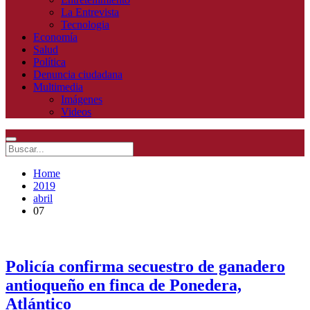
La Entrevista
Tecnologia
Economía
Salud
Política
Denuncia ciudadana
Multimedia
Imágenes
Videos
Home
2019
abril
07
Policía confirma secuestro de ganadero
antioqueño en finca de Ponedera,
Atlántico