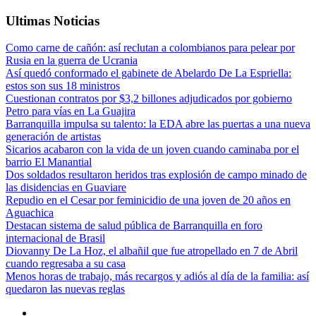
Ultimas Noticias
Como carne de cañón: así reclutan a colombianos para pelear por
Rusia en la guerra de Ucrania
Así quedó conformado el gabinete de Abelardo De La Espriella:
estos son sus 18 ministros
Cuestionan contratos por $3,2 billones adjudicados por gobierno
Petro para vías en La Guajira
Barranquilla impulsa su talento: la EDA abre las puertas a una nueva
generación de artistas
Sicarios acabaron con la vida de un joven cuando caminaba por el
barrio El Manantial
Dos soldados resultaron heridos tras explosión de campo minado de
las disidencias en Guaviare
Repudio en el Cesar por feminicidio de una joven de 20 años en
Aguachica
Destacan sistema de salud pública de Barranquilla en foro
internacional de Brasil
Diovanny De La Hoz, el albañil que fue atropellado en 7 de Abril
cuando regresaba a su casa
Menos horas de trabajo, más recargos y adiós al día de la familia: así
quedaron las nuevas reglas