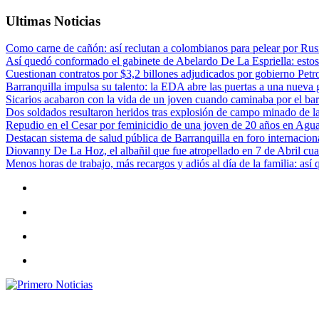
Ultimas Noticias
Como carne de cañón: así reclutan a colombianos para pelear por Rusi
Así quedó conformado el gabinete de Abelardo De La Espriella: estos
Cuestionan contratos por $3,2 billones adjudicados por gobierno Petr
Barranquilla impulsa su talento: la EDA abre las puertas a una nueva g
Sicarios acabaron con la vida de un joven cuando caminaba por el bar
Dos soldados resultaron heridos tras explosión de campo minado de l
Repudio en el Cesar por feminicidio de una joven de 20 años en Agu
Destacan sistema de salud pública de Barranquilla en foro internaciona
Diovanny De La Hoz, el albañil que fue atropellado en 7 de Abril cua
Menos horas de trabajo, más recargos y adiós al día de la familia: así
Primero Noticias
El mejor portal web de noticias de Barranquilla