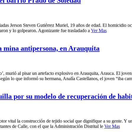
 el barrio Prado de Soledad
aladas Jerson Steven Gutiérrez Muriel, 19 años de edad. El homicidio o
laron y lo golpearon. Agonizante fue trasladado a
Ver Mas
a mina antipersona, en Arauquita
’, murió al pisar un artefacto explosivo en Arauquita, Arauca. El jove
. Según lo que informó su hermana, Analía Castellanos, el joven “iba 
illa por su modelo de recuperación de habit
or vital la construcción de tejido social que dignifique a su gente. Y u
ntes de Calle, con el que la Administración Distrital le
Ver Mas