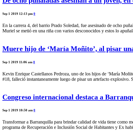
De ocho puñaladas asesinan a un joven, en
Sep 1 2019 12:13 pm
0
En la carrera 4, del barrio Prado Soledad, fue asesinado de ocho puñ
Muriel se metió en una riña con varios desconocidos y estos lo apuña
Muere hijo de ‘María Moñito’, al pisar un
Sep 1 2019 11:06 am
0
Kevin Enrique Castellanos Pedroza, uno de los hijos de ‘María Moñito
#18, falleció instantaneamente luego de pisar un artefacto explosivo
Congreso internacional destaca a Barranqu
Sep 1 2019 10:50 am
0
Transformar a Barranquilla para brindar calidad de vida tiene como mot
programa de Recuperación e Inclusión Social de Habitantes y Ex habita