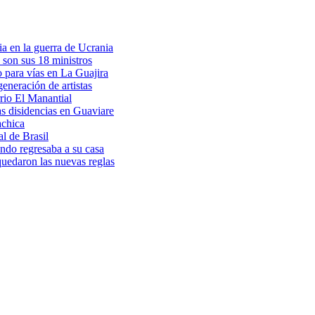
a en la guerra de Ucrania
 son sus 18 ministros
o para vías en La Guajira
eneración de artistas
rio El Manantial
as disidencias en Guaviare
achica
l de Brasil
ndo regresaba a su casa
 quedaron las nuevas reglas