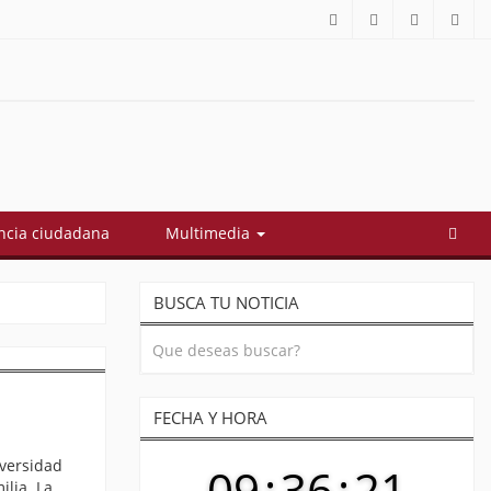
cia ciudadana
Multimedia
BUSCA TU NOTICIA
FECHA Y HORA
iversidad
09
:
36
:
21
ilia. La