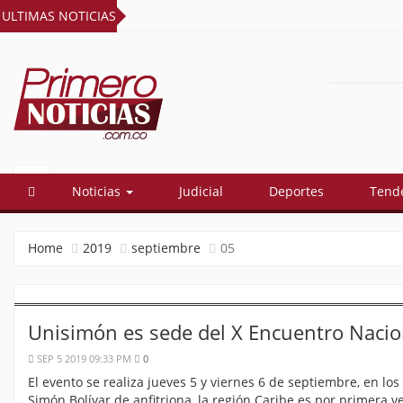
ULTIMAS NOTICIAS
PRIMERO
El mejor portal web de noticias de
Barranquilla
NOTICIAS
Noticias
Judicial
Deportes
Tend
Home
2019
septiembre
05
Unisimón es sede del X Encuentro Nacio
SEP 5 2019 09:33 PM
0
El evento se realiza jueves 5 y viernes 6 de septiembre, en los
Simón Bolívar de anfitriona, la región Caribe es por primera 