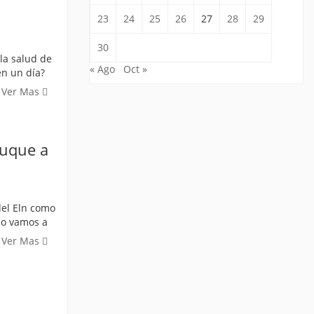
23
24
25
26
27
28
29
30
la salud de
« Ago
Oct »
en un día?
Ver Mas
Duque a
del Eln como
 no vamos a
Ver Mas