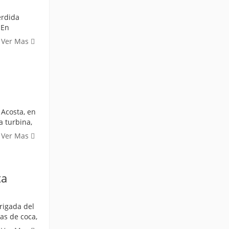
érdida
 En
Ver Mas
 Acosta, en
a turbina,
Ver Mas
ta
rigada del
tas de coca,