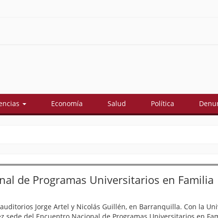
encias
Economía
Salud
Política
Denun
nal de Programas Universitarios en Familia
 auditorios Jorge Artel y Nicolás Guillén, en Barranquilla. Con la Un
vez sede del Encuentro Nacional de Programas Universitarios en Fam