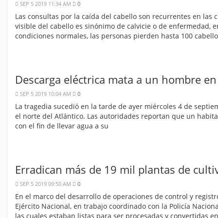
SEP 5 2019 11:34 AM
0
Las consultas por la caída del cabello son recurrentes en la
visible del cabello es sinónimo de calvicie o de enfermedad, e
condiciones normales, las personas pierden hasta 100 cabellos
Descarga eléctrica mata a un hombre en 
SEP 5 2019 10:04 AM
0
La tragedia sucedió en la tarde de ayer miércoles 4 de septie
el norte del Atlántico. Las autoridades reportan que un habit
con el fin de llevar agua a su
Erradican más de 19 mil plantas de cultiv
SEP 5 2019 09:50 AM
0
En el marco del desarrollo de operaciones de control y registr
Ejército Nacional, en trabajo coordinado con la Policía Naciona
las cuales estaban listas para ser procesadas y convertidas en