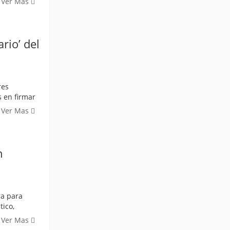
Ver Mas
rio’ del
res
s en firmar
Ver Mas
n
ra para
tico,
Ver Mas