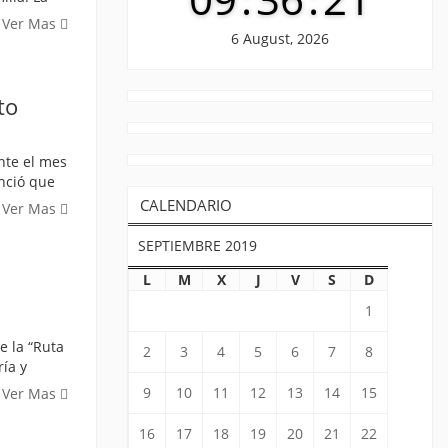
Ver Mas
6 August, 2026
to
nte el mes
unció que
CALENDARIO
Ver Mas
SEPTIEMBRE 2019
L
M
X
J
V
S
D
1
e la “Ruta
2
3
4
5
6
7
8
ría y
9
10
11
12
13
14
15
Ver Mas
16
17
18
19
20
21
22