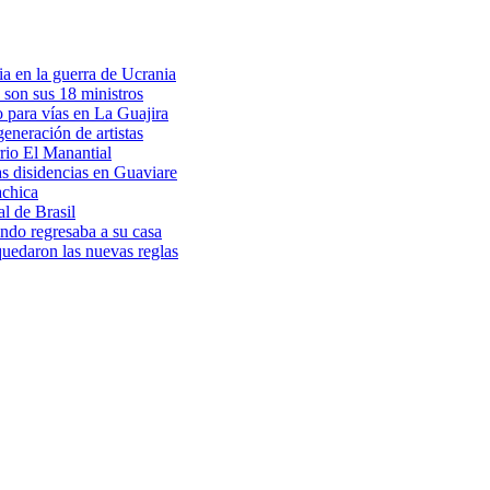
a en la guerra de Ucrania
 son sus 18 ministros
o para vías en La Guajira
eneración de artistas
rio El Manantial
as disidencias en Guaviare
achica
l de Brasil
ndo regresaba a su casa
 quedaron las nuevas reglas