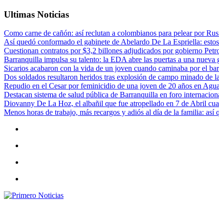
Ultimas Noticias
Como carne de cañón: así reclutan a colombianos para pelear por Rusi
Así quedó conformado el gabinete de Abelardo De La Espriella: estos
Cuestionan contratos por $3,2 billones adjudicados por gobierno Petr
Barranquilla impulsa su talento: la EDA abre las puertas a una nueva g
Sicarios acabaron con la vida de un joven cuando caminaba por el bar
Dos soldados resultaron heridos tras explosión de campo minado de l
Repudio en el Cesar por feminicidio de una joven de 20 años en Agu
Destacan sistema de salud pública de Barranquilla en foro internaciona
Diovanny De La Hoz, el albañil que fue atropellado en 7 de Abril cua
Menos horas de trabajo, más recargos y adiós al día de la familia: así
Primero Noticias
El mejor portal web de noticias de Barranquilla