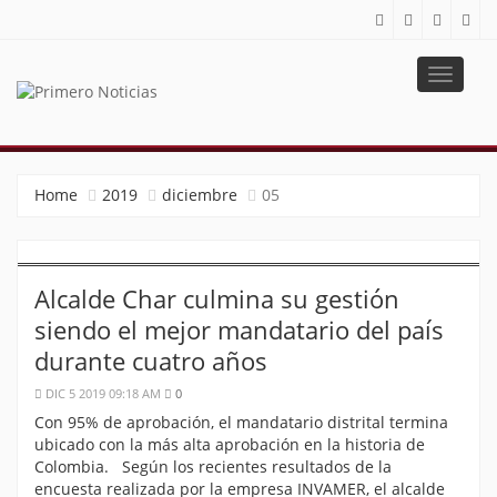
Toggle
navigat
PRIMERO NOTICIAS
El mejor portal web de noticias de Barranquilla
Home
2019
diciembre
05
Alcalde Char culmina su gestión
siendo el mejor mandatario del país
durante cuatro años
DIC 5 2019 09:18 AM
0
Con 95% de aprobación, el mandatario distrital termina
ubicado con la más alta aprobación en la historia de
Colombia. Según los recientes resultados de la
encuesta realizada por la empresa INVAMER, el alcalde