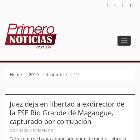
Toggle
navigat
PRIMERO NOTICIAS
El mejor portal web de noticias de Barranquilla
Home
2019
diciembre
19
Juez deja en libertad a exdirector de
la ESE Río Grande de Magangué,
capturado por corrupción
DIC 19 2019 10:58 PM
0
Tal y como se había anunciado por este medio, sobre la