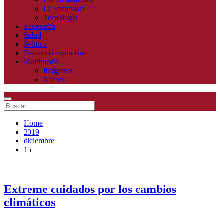
La Entrevista
Tecnologia
Economía
Salud
Política
Denuncia ciudadana
Multimedia
Imágenes
Videos
Home
2019
diciembre
15
Extreme cuidados por los cambios
climáticos