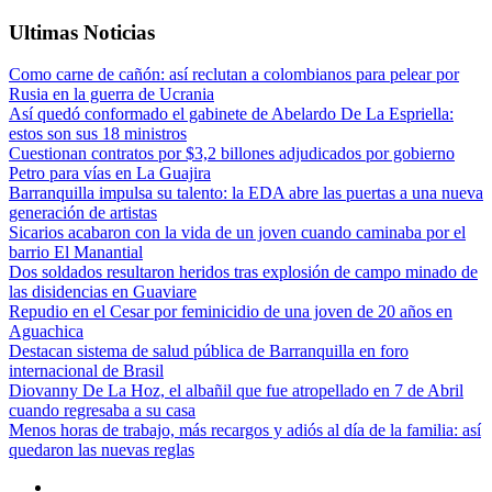
Ultimas Noticias
Como carne de cañón: así reclutan a colombianos para pelear por
Rusia en la guerra de Ucrania
Así quedó conformado el gabinete de Abelardo De La Espriella:
estos son sus 18 ministros
Cuestionan contratos por $3,2 billones adjudicados por gobierno
Petro para vías en La Guajira
Barranquilla impulsa su talento: la EDA abre las puertas a una nueva
generación de artistas
Sicarios acabaron con la vida de un joven cuando caminaba por el
barrio El Manantial
Dos soldados resultaron heridos tras explosión de campo minado de
las disidencias en Guaviare
Repudio en el Cesar por feminicidio de una joven de 20 años en
Aguachica
Destacan sistema de salud pública de Barranquilla en foro
internacional de Brasil
Diovanny De La Hoz, el albañil que fue atropellado en 7 de Abril
cuando regresaba a su casa
Menos horas de trabajo, más recargos y adiós al día de la familia: así
quedaron las nuevas reglas