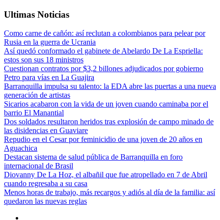
Ultimas Noticias
Como carne de cañón: así reclutan a colombianos para pelear por
Rusia en la guerra de Ucrania
Así quedó conformado el gabinete de Abelardo De La Espriella:
estos son sus 18 ministros
Cuestionan contratos por $3,2 billones adjudicados por gobierno
Petro para vías en La Guajira
Barranquilla impulsa su talento: la EDA abre las puertas a una nueva
generación de artistas
Sicarios acabaron con la vida de un joven cuando caminaba por el
barrio El Manantial
Dos soldados resultaron heridos tras explosión de campo minado de
las disidencias en Guaviare
Repudio en el Cesar por feminicidio de una joven de 20 años en
Aguachica
Destacan sistema de salud pública de Barranquilla en foro
internacional de Brasil
Diovanny De La Hoz, el albañil que fue atropellado en 7 de Abril
cuando regresaba a su casa
Menos horas de trabajo, más recargos y adiós al día de la familia: así
quedaron las nuevas reglas