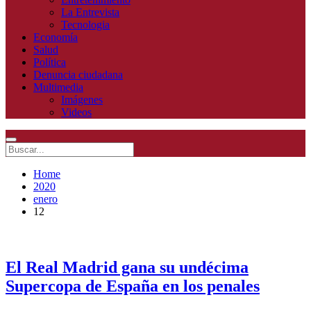
La Entrevista
Tecnologia
Economía
Salud
Política
Denuncia ciudadana
Multimedia
Imágenes
Videos
Home
2020
enero
12
El Real Madrid gana su undécima
Supercopa de España en los penales