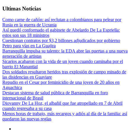
Ultimas Noticias
Como carne de cañón: así reclutan a colombianos para pelear por
Rusia en la guerra de Ucrania
Así quedó conformado el gabinete de Abelardo De La Espriella:
estos son sus 18 ministros
Cuestionan contratos por $3,2 billones adjudicados por gobierno
Petro para vías en La Guajira
Barranquilla impulsa su talento: la EDA abre las puertas a una nueva
generación de artistas
Sicarios acabaron con la vida de un joven cuando caminaba por el
barrio El Manantial
Dos soldados resultaron heridos tras explosión de campo minado de
las disidencias en Guaviare
Repudio en el Cesar por feminicidio de una joven de 20 años en
Aguachica
Destacan sistema de salud pública de Barranquilla en foro
internacional de Brasil
Diovanny De La Hoz, el albañil que fue atropellado en 7 de Abril
cuando regresaba a su casa
Menos horas de trabajo, más recargos y adiós al día de la familia: así
quedaron las nuevas reglas