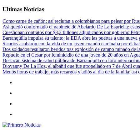
Ultimas Noticias
Como carne de cañón: así reclutan a colombianos para pelear por Rusi
Así quedó conformado el gabinete de Abelardo De La Espriella: estos
Cuestionan contratos por $3,2 billones adjudicados por gobierno Petr
Barranquilla impulsa su talento: la EDA abre las puertas a una nueva g
Sicarios acabaron con la vida de un joven cuando caminaba por el bar
Dos soldados resultaron heridos tras explosión de campo minado de l
Repudio en el Cesar por feminicidio de una joven de 20 años en Agu
Destacan sistema de salud pública de Barranquilla en foro internaciona
Diovanny De La Hoz, el albañil que fue atropellado en 7 de Abril cua
Menos horas de trabajo, más recargos y adiós al día de la familia: así
Primero Noticias
El mejor portal web de noticias de Barranquilla