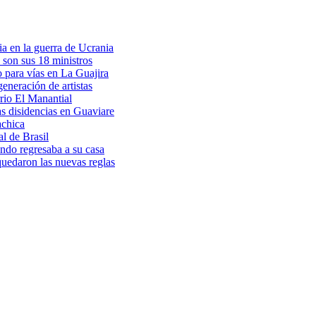
a en la guerra de Ucrania
 son sus 18 ministros
o para vías en La Guajira
eneración de artistas
rio El Manantial
as disidencias en Guaviare
achica
l de Brasil
ndo regresaba a su casa
 quedaron las nuevas reglas