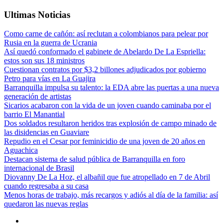
Ultimas Noticias
Como carne de cañón: así reclutan a colombianos para pelear por
Rusia en la guerra de Ucrania
Así quedó conformado el gabinete de Abelardo De La Espriella:
estos son sus 18 ministros
Cuestionan contratos por $3,2 billones adjudicados por gobierno
Petro para vías en La Guajira
Barranquilla impulsa su talento: la EDA abre las puertas a una nueva
generación de artistas
Sicarios acabaron con la vida de un joven cuando caminaba por el
barrio El Manantial
Dos soldados resultaron heridos tras explosión de campo minado de
las disidencias en Guaviare
Repudio en el Cesar por feminicidio de una joven de 20 años en
Aguachica
Destacan sistema de salud pública de Barranquilla en foro
internacional de Brasil
Diovanny De La Hoz, el albañil que fue atropellado en 7 de Abril
cuando regresaba a su casa
Menos horas de trabajo, más recargos y adiós al día de la familia: así
quedaron las nuevas reglas