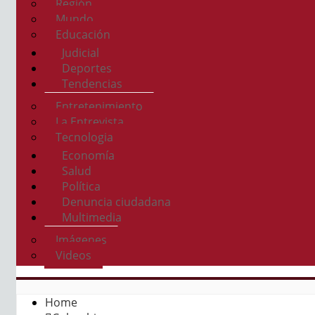
Región
Mundo
Educación
Judicial
Deportes
Tendencias
Entretenimiento
La Entrevista
Tecnologia
Economía
Salud
Política
Denuncia ciudadana
Multimedia
Imágenes
Videos
Home