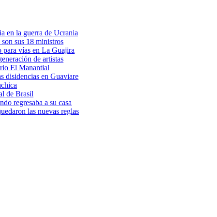
a en la guerra de Ucrania
 son sus 18 ministros
o para vías en La Guajira
eneración de artistas
rio El Manantial
as disidencias en Guaviare
achica
l de Brasil
ndo regresaba a su casa
 quedaron las nuevas reglas