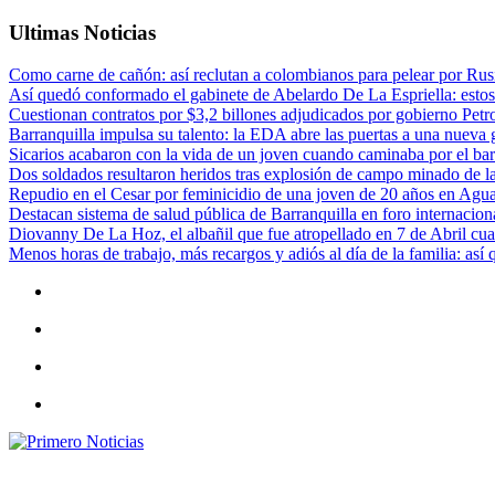
Ultimas Noticias
Como carne de cañón: así reclutan a colombianos para pelear por Rusi
Así quedó conformado el gabinete de Abelardo De La Espriella: estos
Cuestionan contratos por $3,2 billones adjudicados por gobierno Petr
Barranquilla impulsa su talento: la EDA abre las puertas a una nueva g
Sicarios acabaron con la vida de un joven cuando caminaba por el bar
Dos soldados resultaron heridos tras explosión de campo minado de l
Repudio en el Cesar por feminicidio de una joven de 20 años en Agu
Destacan sistema de salud pública de Barranquilla en foro internaciona
Diovanny De La Hoz, el albañil que fue atropellado en 7 de Abril cua
Menos horas de trabajo, más recargos y adiós al día de la familia: así
Primero Noticias
El mejor portal web de noticias de Barranquilla