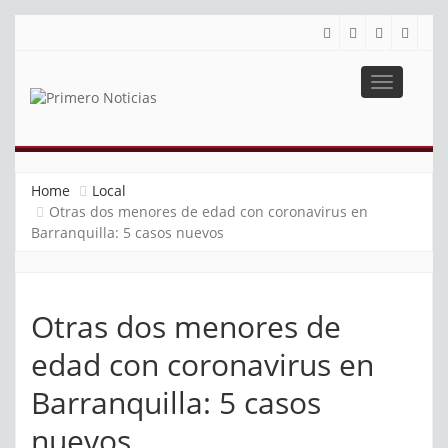
Toggle
navigatio
PRIMERO NOTICIAS
El mejor portal web de noticias de Barranquilla
Home
Local
Otras dos menores de edad con coronavirus en
Barranquilla: 5 casos nuevos
Otras dos menores de
edad con coronavirus en
Barranquilla: 5 casos
nuevos