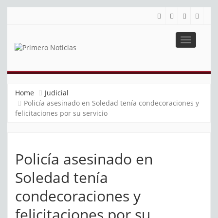
Toggle
navigatio
PRIMERO NOTICIAS
El mejor portal web de noticias de Barranquilla
Home
Judicial
Policía asesinado en Soledad tenía condecoraciones y
felicitaciones por su servicio
Policía asesinado en
Soledad tenía
condecoraciones y
felicitaciones por su