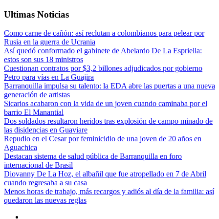
Ultimas Noticias
Como carne de cañón: así reclutan a colombianos para pelear por
Rusia en la guerra de Ucrania
Así quedó conformado el gabinete de Abelardo De La Espriella:
estos son sus 18 ministros
Cuestionan contratos por $3,2 billones adjudicados por gobierno
Petro para vías en La Guajira
Barranquilla impulsa su talento: la EDA abre las puertas a una nueva
generación de artistas
Sicarios acabaron con la vida de un joven cuando caminaba por el
barrio El Manantial
Dos soldados resultaron heridos tras explosión de campo minado de
las disidencias en Guaviare
Repudio en el Cesar por feminicidio de una joven de 20 años en
Aguachica
Destacan sistema de salud pública de Barranquilla en foro
internacional de Brasil
Diovanny De La Hoz, el albañil que fue atropellado en 7 de Abril
cuando regresaba a su casa
Menos horas de trabajo, más recargos y adiós al día de la familia: así
quedaron las nuevas reglas