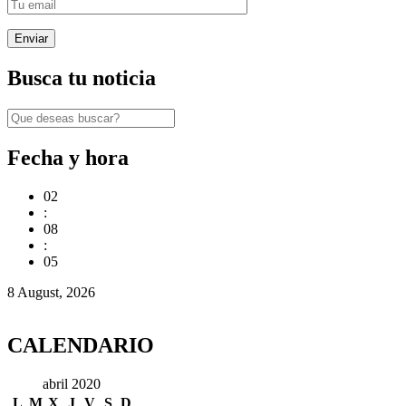
Busca tu noticia
Fecha y hora
02
:
08
:
06
8 August, 2026
CALENDARIO
abril 2020
L
M
X
J
V
S
D