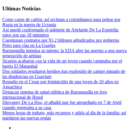
Ultimas Noticias
Como carne de cañón: así reclutan a colombianos para pelear por
Rusia en la guerra de Ucrania
Así quedó conformado el gabinete de Abelardo De La Espriella:
estos son sus 18 ministros
Cuestionan contratos por $3,2 billones adjudicados por gobierno
Petro para vías en La Guajira
Barranquilla impulsa su talento: la EDA abre las puertas a una nueva
generación de artistas
Sicarios acabaron con la vida de un joven cuando caminaba por el
barrio El Manantial
Dos soldados resultaron heridos tras explosión de campo minado de
las disidencias en Guaviare
Repudio en el Cesar por feminicidio de una joven de 20 años en
Aguachica
Destacan sistema de salud pública de Barranquilla en foro
internacional de Brasil
Diovanny De La Hoz, el albañil que fue atropellado en 7 de Abril
cuando regresaba a su casa
Menos horas de trabajo, más recargos y adiós al día de la familia: así
quedaron las nuevas reglas