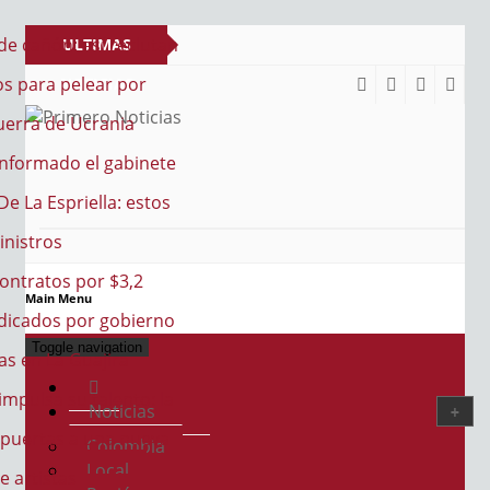
e cañón: así reclutan
ULTIMAS
s para pelear por
NOTICIAS
guerra de Ucrania
PRIMERO NOTICIAS
El mejor portal web de noticias de Barranquilla
nformado el gabinete
e La Espriella: estos
inistros
ontratos por $3,2
Main Menu
udicados por gobierno
Toggle navigation
as en La Guajira
impulsa su talento: la
Noticias
 puertas a una nueva
Colombia
Local
e artistas