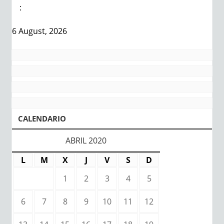
:
6 August, 2026
CALENDARIO
ABRIL 2020
L
M
X
J
V
S
D
1
2
3
4
5
6
7
8
9
10
11
12