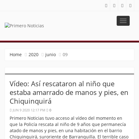
Toggle
navigat
PRIMERO NOTICIAS
El mejor portal web de noticias de Barranquilla
Home
2020
junio
09
Vídeo: Así rescataron al niño que
estaba amarrado de manos y pies, en
Chiquinquirá
JUN 9 2020 12:17 PM
0
Primero Noticias tuvo acceso al vídeo del momento en
que la Policía rescata al niño de 9 años que permanecía
atado de manos y pies, en una habitación en el barrio
Chiquinquirá, suroriente de Barranquilla. El terrible caso