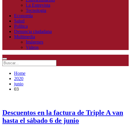
La Entrevista
Tecnologia
Economía
Salud
Política
Denuncia ciudadana
Multimedia
Imágenes
Videos
Home
2020
junio
03
Descuentos en la factura de Triple A van
hasta el sábado 6 de junio