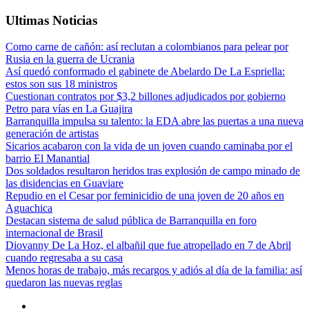
Ultimas Noticias
Como carne de cañón: así reclutan a colombianos para pelear por
Rusia en la guerra de Ucrania
Así quedó conformado el gabinete de Abelardo De La Espriella:
estos son sus 18 ministros
Cuestionan contratos por $3,2 billones adjudicados por gobierno
Petro para vías en La Guajira
Barranquilla impulsa su talento: la EDA abre las puertas a una nueva
generación de artistas
Sicarios acabaron con la vida de un joven cuando caminaba por el
barrio El Manantial
Dos soldados resultaron heridos tras explosión de campo minado de
las disidencias en Guaviare
Repudio en el Cesar por feminicidio de una joven de 20 años en
Aguachica
Destacan sistema de salud pública de Barranquilla en foro
internacional de Brasil
Diovanny De La Hoz, el albañil que fue atropellado en 7 de Abril
cuando regresaba a su casa
Menos horas de trabajo, más recargos y adiós al día de la familia: así
quedaron las nuevas reglas