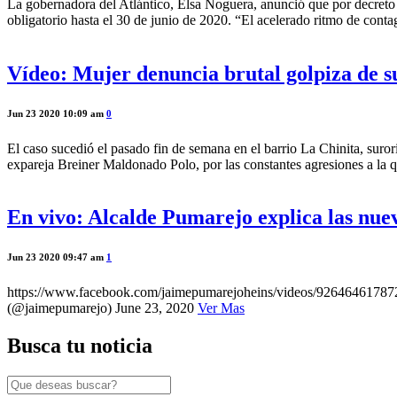
La gobernadora del Atlántico, Elsa Noguera, anunció que por decret
obligatorio hasta el 30 de junio de 2020. “El acelerado ritmo de conta
Vídeo: Mujer denuncia brutal golpiza de s
Jun 23 2020 10:09 am
0
El caso sucedió el pasado fin de semana en el barrio La Chinita, suror
expareja Breiner Maldonado Polo, por las constantes agresiones a la q
En vivo: Alcalde Pumarejo explica las nue
Jun 23 2020 09:47 am
1
https://www.facebook.com/jaimepumarejoheins/videos/926464617872
(@jaimepumarejo) June 23, 2020
Ver Mas
Busca tu noticia