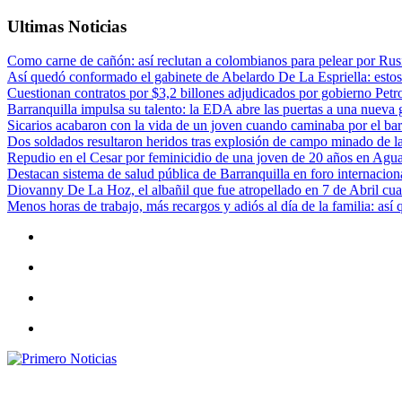
Ultimas Noticias
Como carne de cañón: así reclutan a colombianos para pelear por Rusi
Así quedó conformado el gabinete de Abelardo De La Espriella: estos
Cuestionan contratos por $3,2 billones adjudicados por gobierno Petr
Barranquilla impulsa su talento: la EDA abre las puertas a una nueva g
Sicarios acabaron con la vida de un joven cuando caminaba por el bar
Dos soldados resultaron heridos tras explosión de campo minado de l
Repudio en el Cesar por feminicidio de una joven de 20 años en Agu
Destacan sistema de salud pública de Barranquilla en foro internaciona
Diovanny De La Hoz, el albañil que fue atropellado en 7 de Abril cua
Menos horas de trabajo, más recargos y adiós al día de la familia: así
Primero Noticias
El mejor portal web de noticias de Barranquilla