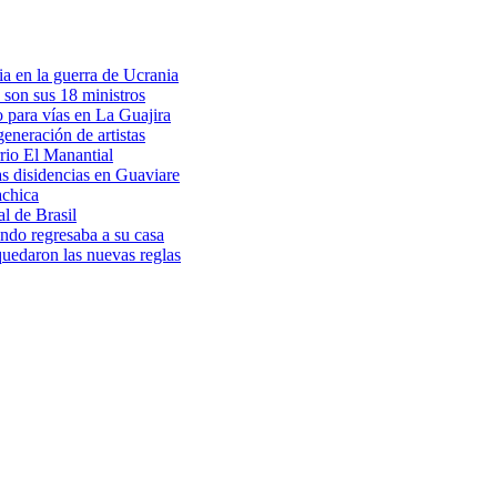
a en la guerra de Ucrania
 son sus 18 ministros
o para vías en La Guajira
eneración de artistas
rio El Manantial
as disidencias en Guaviare
achica
l de Brasil
ndo regresaba a su casa
 quedaron las nuevas reglas