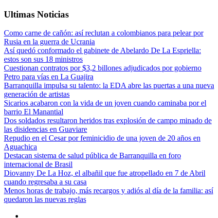
Ultimas Noticias
Como carne de cañón: así reclutan a colombianos para pelear por
Rusia en la guerra de Ucrania
Así quedó conformado el gabinete de Abelardo De La Espriella:
estos son sus 18 ministros
Cuestionan contratos por $3,2 billones adjudicados por gobierno
Petro para vías en La Guajira
Barranquilla impulsa su talento: la EDA abre las puertas a una nueva
generación de artistas
Sicarios acabaron con la vida de un joven cuando caminaba por el
barrio El Manantial
Dos soldados resultaron heridos tras explosión de campo minado de
las disidencias en Guaviare
Repudio en el Cesar por feminicidio de una joven de 20 años en
Aguachica
Destacan sistema de salud pública de Barranquilla en foro
internacional de Brasil
Diovanny De La Hoz, el albañil que fue atropellado en 7 de Abril
cuando regresaba a su casa
Menos horas de trabajo, más recargos y adiós al día de la familia: así
quedaron las nuevas reglas