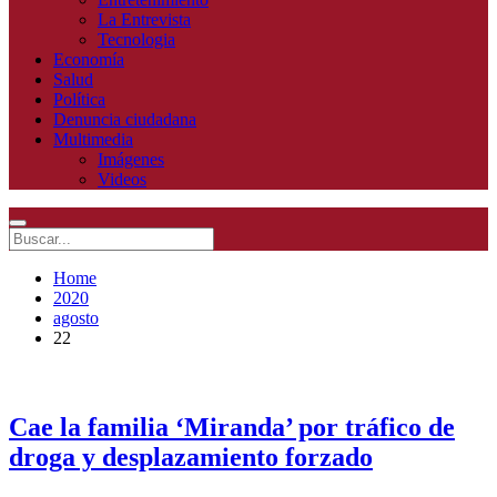
La Entrevista
Tecnologia
Economía
Salud
Política
Denuncia ciudadana
Multimedia
Imágenes
Videos
Home
2020
agosto
22
Cae la familia ‘Miranda’ por tráfico de
droga y desplazamiento forzado