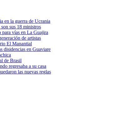
a en la guerra de Ucrania
 son sus 18 ministros
o para vías en La Guajira
eneración de artistas
rio El Manantial
as disidencias en Guaviare
achica
l de Brasil
ndo regresaba a su casa
 quedaron las nuevas reglas