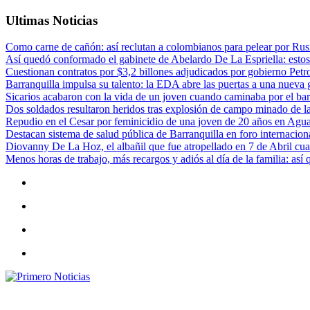
Ultimas Noticias
Como carne de cañón: así reclutan a colombianos para pelear por Rusi
Así quedó conformado el gabinete de Abelardo De La Espriella: estos
Cuestionan contratos por $3,2 billones adjudicados por gobierno Petr
Barranquilla impulsa su talento: la EDA abre las puertas a una nueva g
Sicarios acabaron con la vida de un joven cuando caminaba por el bar
Dos soldados resultaron heridos tras explosión de campo minado de l
Repudio en el Cesar por feminicidio de una joven de 20 años en Agu
Destacan sistema de salud pública de Barranquilla en foro internaciona
Diovanny De La Hoz, el albañil que fue atropellado en 7 de Abril cua
Menos horas de trabajo, más recargos y adiós al día de la familia: así
Primero Noticias
El mejor portal web de noticias de Barranquilla