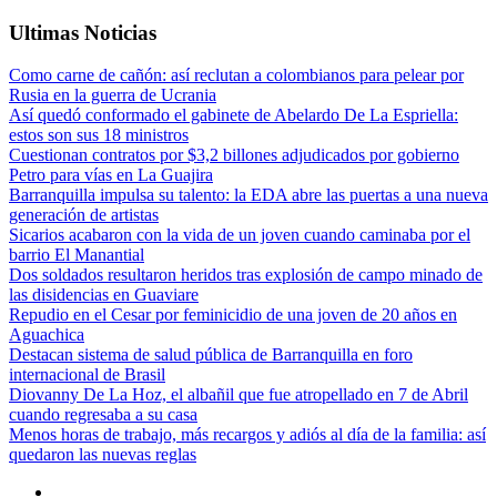
Ultimas Noticias
Como carne de cañón: así reclutan a colombianos para pelear por
Rusia en la guerra de Ucrania
Así quedó conformado el gabinete de Abelardo De La Espriella:
estos son sus 18 ministros
Cuestionan contratos por $3,2 billones adjudicados por gobierno
Petro para vías en La Guajira
Barranquilla impulsa su talento: la EDA abre las puertas a una nueva
generación de artistas
Sicarios acabaron con la vida de un joven cuando caminaba por el
barrio El Manantial
Dos soldados resultaron heridos tras explosión de campo minado de
las disidencias en Guaviare
Repudio en el Cesar por feminicidio de una joven de 20 años en
Aguachica
Destacan sistema de salud pública de Barranquilla en foro
internacional de Brasil
Diovanny De La Hoz, el albañil que fue atropellado en 7 de Abril
cuando regresaba a su casa
Menos horas de trabajo, más recargos y adiós al día de la familia: así
quedaron las nuevas reglas