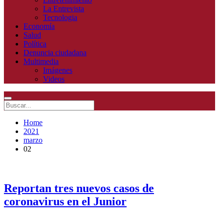
La Entrevista
Tecnologia
Economía
Salud
Política
Denuncia ciudadana
Multimedia
Imágenes
Videos
Home
2021
marzo
02
Reportan tres nuevos casos de
coronavirus en el Junior