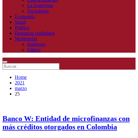
La Entrevista
Tecnologia
Economía
Salud
Política
Denuncia ciudadana
Multimedia
Imágenes
Videos
Home
2021
marzo
25
Banco W: Entidad de microfinanzas con
más créditos otorgados en Colombia