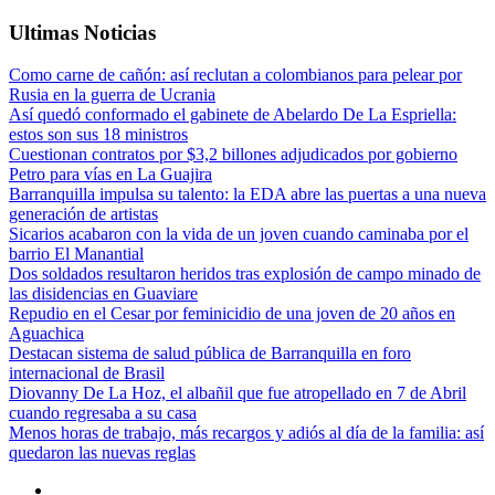
Ultimas Noticias
Como carne de cañón: así reclutan a colombianos para pelear por
Rusia en la guerra de Ucrania
Así quedó conformado el gabinete de Abelardo De La Espriella:
estos son sus 18 ministros
Cuestionan contratos por $3,2 billones adjudicados por gobierno
Petro para vías en La Guajira
Barranquilla impulsa su talento: la EDA abre las puertas a una nueva
generación de artistas
Sicarios acabaron con la vida de un joven cuando caminaba por el
barrio El Manantial
Dos soldados resultaron heridos tras explosión de campo minado de
las disidencias en Guaviare
Repudio en el Cesar por feminicidio de una joven de 20 años en
Aguachica
Destacan sistema de salud pública de Barranquilla en foro
internacional de Brasil
Diovanny De La Hoz, el albañil que fue atropellado en 7 de Abril
cuando regresaba a su casa
Menos horas de trabajo, más recargos y adiós al día de la familia: así
quedaron las nuevas reglas