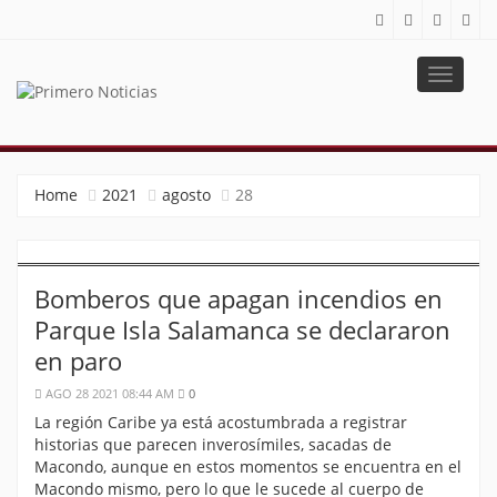
Toggle
navigat
PRIMERO NOTICIAS
El mejor portal web de noticias de Barranquilla
Home
2021
agosto
28
Bomberos que apagan incendios en
Parque Isla Salamanca se declararon
en paro
AGO 28 2021 08:44 AM
0
La región Caribe ya está acostumbrada a registrar
historias que parecen inverosímiles, sacadas de
Macondo, aunque en estos momentos se encuentra en el
Macondo mismo, pero lo que le sucede al cuerpo de