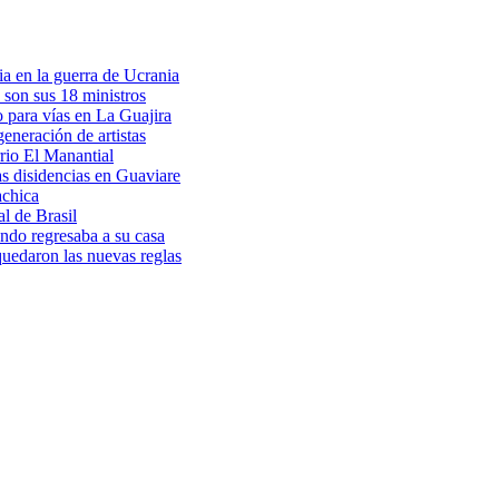
a en la guerra de Ucrania
 son sus 18 ministros
o para vías en La Guajira
eneración de artistas
rio El Manantial
as disidencias en Guaviare
achica
l de Brasil
ndo regresaba a su casa
 quedaron las nuevas reglas