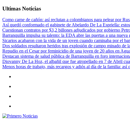
Ultimas Noticias
Como carne de cañón: así reclutan a colombianos para pelear por Rusi
Así quedó conformado el gabinete de Abelardo De La Espriella: estos
Cuestionan contratos por $3,2 billones adjudicados por gobierno Petr
Barranquilla impulsa su talento: la EDA abre las puertas a una nueva g
Sicarios acabaron con la vida de un joven cuando caminaba por el bar
Dos soldados resultaron heridos tras explosión de campo minado de l
Repudio en el Cesar por feminicidio de una joven de 20 años en Agu
Destacan sistema de salud pública de Barranquilla en foro internaciona
Diovanny De La Hoz, el albañil que fue atropellado en 7 de Abril cua
Menos horas de trabajo, más recargos y adiós al día de la familia: así
Primero Noticias
El mejor portal web de noticias de Barranquilla