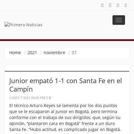
Toggle
navigat
PRIMERO NOTICIAS
El mejor portal web de noticias de Barranquilla
Home
2021
noviembre
07
Junior empató 1-1 con Santa Fe en el
Campín
NOV 7 2021 08:45 PM
0
El técnico Arturo Reyes se lamenta por los dos puntos
que se le escaparon al Junior en Bogotá, pero termina
conforme con el trabajo de sus dirigidos, que, según su
opinión, “plantaron cara en Bogotá” frente a un duro
Santa Fe. “Hubo actitud, es complicado jugar en Bogotá.