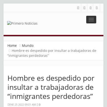
Toggle
navigatio
PRIMERO NOTICIAS
El mejor portal web de noticias de Barranquilla
Home
Mundo
Hombre es despedido por insultar a trabajadoras de
“inmigrantes perdedoras”
Hombre es despedido por
insultar a trabajadoras de
“inmigrantes perdedoras”
ENE 25 2022 09:01 AM
0