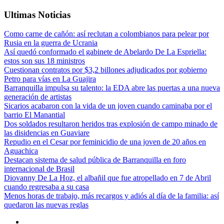
Ultimas Noticias
Como carne de cañón: así reclutan a colombianos para pelear por
Rusia en la guerra de Ucrania
Así quedó conformado el gabinete de Abelardo De La Espriella:
estos son sus 18 ministros
Cuestionan contratos por $3,2 billones adjudicados por gobierno
Petro para vías en La Guajira
Barranquilla impulsa su talento: la EDA abre las puertas a una nueva
generación de artistas
Sicarios acabaron con la vida de un joven cuando caminaba por el
barrio El Manantial
Dos soldados resultaron heridos tras explosión de campo minado de
las disidencias en Guaviare
Repudio en el Cesar por feminicidio de una joven de 20 años en
Aguachica
Destacan sistema de salud pública de Barranquilla en foro
internacional de Brasil
Diovanny De La Hoz, el albañil que fue atropellado en 7 de Abril
cuando regresaba a su casa
Menos horas de trabajo, más recargos y adiós al día de la familia: así
quedaron las nuevas reglas