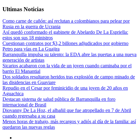
Ultimas Noticias
Como carne de cañón: así reclutan a colombianos para pelear por
Rusia en la guerra de Ucrania
Así quedó conformado el gabinete de Abelardo De La Espriella:
estos son sus 18 ministros
Cuestionan contratos por $3,2 billones adjudicados por gobierno
Petro para vías en La Guajira
Barranquilla impulsa su talento: la EDA abre las puertas a una nueva
generación de artistas
Sicarios acabaron con la vida de un joven cuando caminaba por el
barrio El Manantial
Dos soldados resultaron heridos tras explosión de campo minado de
las disidencias en Guaviare
Repudio en el Cesar por feminicidio de una joven de 20 años en
Aguachica
Destacan sistema de salud pública de Barranquilla en foro
internacional de Brasil
Diovanny De La Hoz, el albañil que fue atropellado en 7 de Abril
cuando regresaba a su casa
Menos horas de trabajo, más recargos y adiós al día de la familia: así
quedaron las nuevas reglas