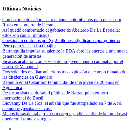
Ultimas Noticias
Como carne de cañón: así reclutan a colombianos para pelear por
Rusia en la guerra de Ucrania
Así quedó conformado el gabinete de Abelardo De La Espriella:
estos son sus 18 ministros
Cuestionan contratos por $3,2 billones adjudicados por gobierno
Petro para vías en La Guajira
Barranquilla impulsa su talento: la EDA abre las puertas a una nueva
generación de artistas
Sicarios acabaron con la vida de un joven cuando caminaba por el
barrio El Manantial
Dos soldados resultaron heridos tras explosión de campo minado de
las disidencias en Guaviare
Repudio en el Cesar por feminicidio de una joven de 20 años en
Aguachica
Destacan sistema de salud pública de Barranquilla en foro
internacional de Brasil
Diovanny De La Hoz, el albañil que fue atropellado en 7 de Abril
cuando regresaba a su casa
Menos horas de trabajo, más recargos y adiós al día de la familia: así
quedaron las nuevas reglas