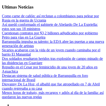
Ultimas Noticias
Como carne de cañón: así reclutan a colombianos para pelear por
Rusia en la guerra de Ucrania
Así quedó conformado el gabinete de Abelardo De La Espriella:
estos son sus 18 ministros
Cuestionan contratos por $3,2 billones adjudicados por gobierno
Petro para vías en La Guajira
Barranquilla impulsa su talento: la EDA abre las puertas a una nueva
generación de artistas
Sicarios acabaron con la vida de un joven cuando caminaba por el
barrio El Manantial
Dos soldados resultaron heridos tras explosión de campo minado de
las disidencias en Guaviare
Repudio en el Cesar por feminicidio de una joven de 20 años en
Aguachica
Destacan sistema de salud pública de Barranquilla en foro
internacional de Brasil
Diovanny De La Hoz, el albañil que fue atropellado en 7 de Abril
cuando regresaba a su casa
Menos horas de trabajo, más recargos y adiós al día de la familia: así
quedaron las nuevas reglas