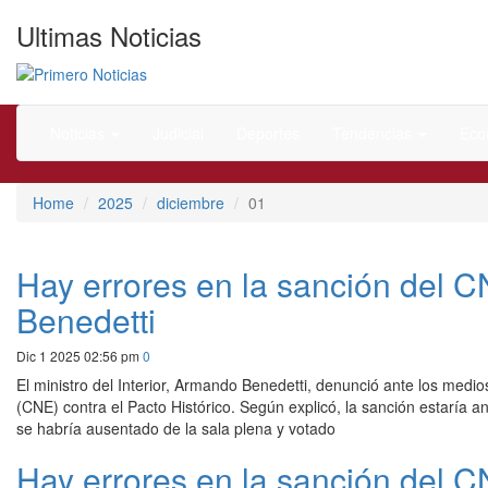
Ultimas Noticias
El mejor portal web de noticias de Barranquilla
Primero Noticias
Noticias
Judicial
Deportes
Tendencias
Eco
Home
2025
diciembre
01
Hay errores en la sanción del CN
Benedetti
Dic 1 2025 02:56 pm
0
El ministro del Interior, Armando Benedetti, denunció ante los medio
(CNE) contra el Pacto Histórico. Según explicó, la sanción estaría 
se habría ausentado de la sala plena y votado
Hay errores en la sanción del CN