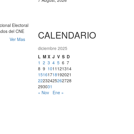
7 August, 2026
ional Electoral
rados del CNE
CALENDARIO
Ver Mas
diciembre 2025
L
M
X
J
V
S
D
1
2
3
4
5
6
7
8
9
10
11
12
13
14
15
16
17
18
19
20
21
22
23
24
25
26
27
28
29
30
31
« Nov
Ene »