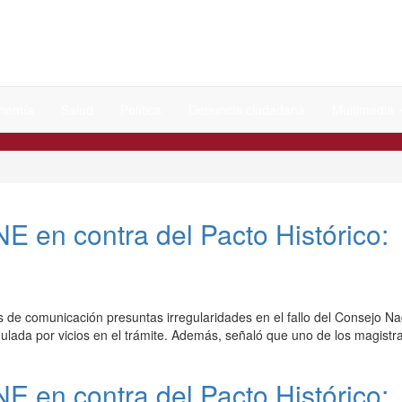
nomía
Salud
Política
Denuncia ciudadana
Multimedia
E en contra del Pacto Histórico:
s de comunicación presuntas irregularidades en el fallo del Consejo Nac
anulada por vicios en el trámite. Además, señaló que uno de los magist
E en contra del Pacto Histórico: