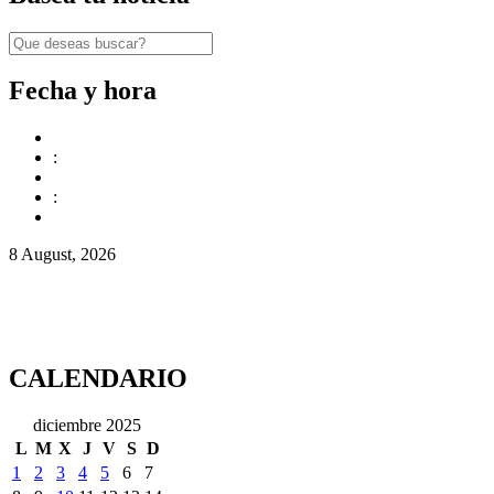
Fecha y hora
:
:
8 August, 2026
CALENDARIO
diciembre 2025
L
M
X
J
V
S
D
1
2
3
4
5
6
7