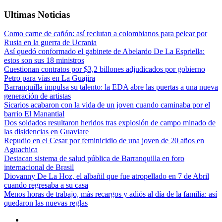
Ultimas Noticias
Como carne de cañón: así reclutan a colombianos para pelear por
Rusia en la guerra de Ucrania
Así quedó conformado el gabinete de Abelardo De La Espriella:
estos son sus 18 ministros
Cuestionan contratos por $3,2 billones adjudicados por gobierno
Petro para vías en La Guajira
Barranquilla impulsa su talento: la EDA abre las puertas a una nueva
generación de artistas
Sicarios acabaron con la vida de un joven cuando caminaba por el
barrio El Manantial
Dos soldados resultaron heridos tras explosión de campo minado de
las disidencias en Guaviare
Repudio en el Cesar por feminicidio de una joven de 20 años en
Aguachica
Destacan sistema de salud pública de Barranquilla en foro
internacional de Brasil
Diovanny De La Hoz, el albañil que fue atropellado en 7 de Abril
cuando regresaba a su casa
Menos horas de trabajo, más recargos y adiós al día de la familia: así
quedaron las nuevas reglas