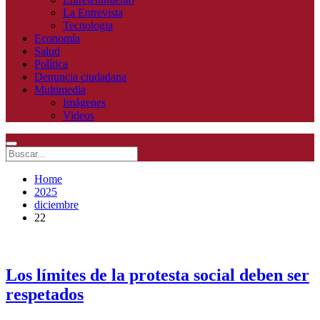
La Entrevista
Tecnologia
Economía
Salud
Política
Denuncia ciudadana
Multimedia
Imágenes
Videos
Home
2025
diciembre
22
Los límites de la protesta social deben ser
respetados