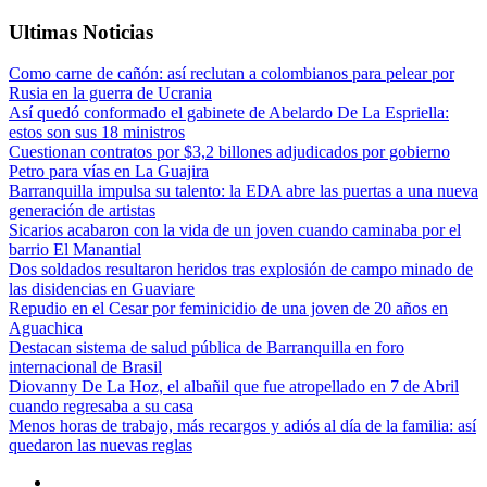
Ultimas Noticias
va
e
í