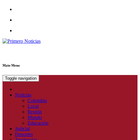
Primero Noticias
El mejor portal web de noticias de Barranquilla
Main Menu
Toggle navigation
Noticias
Colombia
Local
Región
Mundo
Educación
Judicial
Deportes
Tendencias