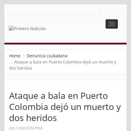
Toggle
navigatio
PRIMERO NOTICIAS
El mejor portal web de noticias de Barranquilla
Home
Denuncia ciudadana
Ataque a bala en Puerto Colombia dejó un muerto y
dos heridos
Ataque a bala en Puerto
Colombia dejó un muerto y
dos heridos
JUN 2 2026 02:52 PM
0