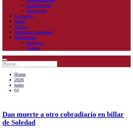
La Entrevista
Tecnologia
Economía
Salud
Política
Denuncia ciudadana
Multimedia
Imágenes
Videos
Home
2026
junio
02
Dan muerte a otro cobradiario en billar
de Soledad