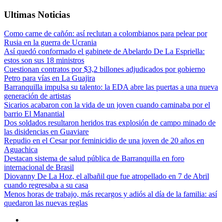
Ultimas Noticias
Como carne de cañón: así reclutan a colombianos para pelear por
Rusia en la guerra de Ucrania
Así quedó conformado el gabinete de Abelardo De La Espriella:
estos son sus 18 ministros
Cuestionan contratos por $3,2 billones adjudicados por gobierno
Petro para vías en La Guajira
Barranquilla impulsa su talento: la EDA abre las puertas a una nueva
generación de artistas
Sicarios acabaron con la vida de un joven cuando caminaba por el
barrio El Manantial
Dos soldados resultaron heridos tras explosión de campo minado de
las disidencias en Guaviare
Repudio en el Cesar por feminicidio de una joven de 20 años en
Aguachica
Destacan sistema de salud pública de Barranquilla en foro
internacional de Brasil
Diovanny De La Hoz, el albañil que fue atropellado en 7 de Abril
cuando regresaba a su casa
Menos horas de trabajo, más recargos y adiós al día de la familia: así
quedaron las nuevas reglas